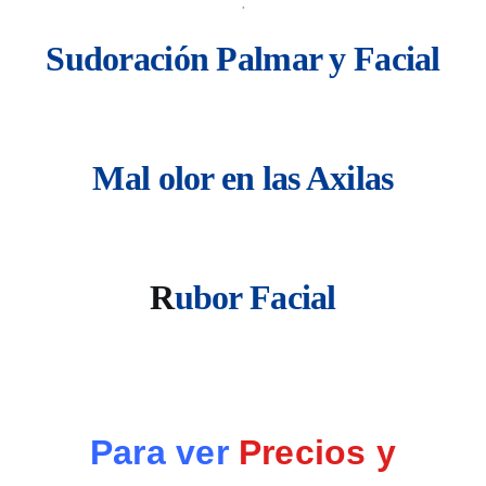
.
Sudoración Palmar y Facial
Mal olor en l
as Axila
s
R
ubor Facial
Para ver
Precios y