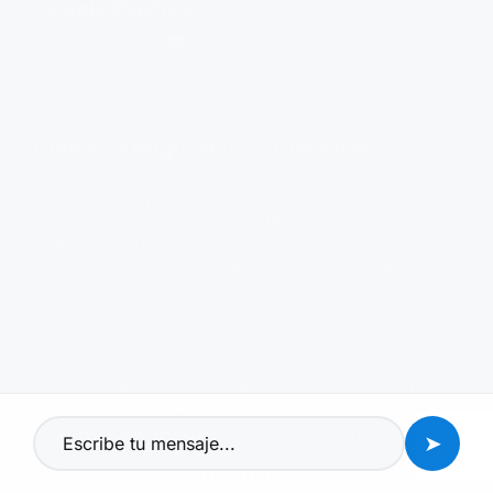
Cirugía Plástica
Clic para ver fotos
Contacto Bogotá D.C, – Colombia
Sede Centro (Ppal) únicamente a nivel gerencial
Sede Norte: Cra 12 No 79 – 19 (PH)
Teléfono: (601) 249 6426
Atención: Lunes a Jueves de 8:30 am a 5:30 pm
Copyright © 2001-2025
PaquetesQuirúrgicos.com
ALL
RIGHTS RESERVED
Diseño y Mantenimiento
PaquetesQuirúrgicos.com
&
➤
Lápiz Blanco S.A.S.
QUALITY MED LTDA.