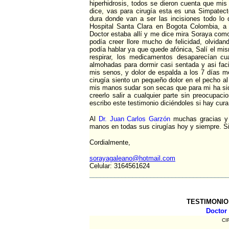
hiperhidrosis, todos se dieron cuenta que m
dice, vas para cirugía esta es una Simpatec
dura donde van a ser las incisiones todo lo 
Hospital Santa Clara en Bogota Colombia, a 
Doctor estaba allí y me dice mira Soraya como
podía creer llore mucho de felicidad, olvid
podía hablar ya que quede afónica, Salí el mi
respirar, los medicamentos desaparecían cual
almohadas para dormir casi sentada y asi facil
mis senos, y dolor de espalda a los 7 días me 
cirugía siento un pequeño dolor en el pecho al
mis manos sudar son secas que para mi ha sido 
creerlo salir a cualquier parte sin preocup
escribo este testimonio diciéndoles si hay cur
Al
Dr. Juan Carlos Garzón
muchas gracias y 
manos en todas sus cirugías hoy y siempre. S
Cordialmente,
sorayagaleano@hotmail.com
Celular: 3164561624
_______________________________________
TESTIMONIO
Doctor
CI