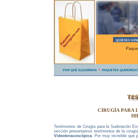
[
QUIÉNES SO
Paque
|
POR QUÉ ELEGIRNOS
*
PAQUETES QUIRÚRGIC
_____________________________________________
CIRUGÍA PARA 
HI
Testimonios de Cirugía para la Sudoración E
sección presentamos testimonios de la cirugí
Videotoracoscópica
. Por muy increíble que 