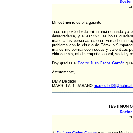
Doctor
CI
Mi testimonio es el siguiente:
Todo empezó desde mi infancia cuando yo es
desagradable, y al escribir, las hojas quedaba
mano a las personas esto en verdad era muy
problema con la cirugía de Tórax o Simpatec
manos me permanecen secas y calienticas pu
vida cambio, mi desempeño laboral, social y p
Doy gracias al
Doctor Juan Carlos Garzón
quie
Atentamente,
Darly Delgado
MARSELA BEJARANO
marselabd06@hotmail
_______________________________________
TESTIMONIO
Doctor
CI
Al
Dr. Juan Carlos Garzón
y su equipo Muchas