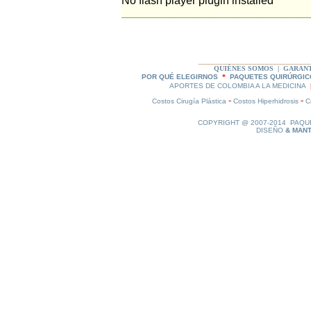
No flash player plugin installed
_______________________________________
___________________________
QUIÉNES SOMOS
|
GARAN
POR QUÉ ELEGIRNOS
*
PAQUETES QUIRÚRGIC
APORTES DE COLOMBIA A LA MEDICINA
-
-
C
ostos Cirugía Plástica
Costos Hiperhidrosis
C
COPYRIGHT @ 2007-2014
PAQU
DISEÑO
& MANT