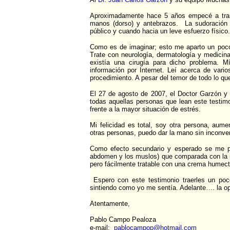
Aproximadamente hace 5 años empecé a trans
manos (dorso) y antebrazos. La sudoración 
público y cuando hacia un leve esfuerzo físico.
Como es de imaginar; esto me aparto un poco
Trate con neurología, dermatología y medici
existía una cirugía para dicho problema. M
información por Internet. Leí acerca de vari
procedimiento. A pesar del temor de todo lo que
El 27 de agosto de 2007, el Doctor Garzón y 
todas aquellas personas que lean este testi
frente a la mayor situación de estrés.
Mi felicidad es total, soy otra persona, aume
otras personas, puedo dar la mano sin inconve
Como efecto secundario y esperado se me pr
abdomen y los muslos) que comparada con la i
pero fácilmente tratable con una crema humect
Espero con este testimonio traerles un po
sintiendo como yo me sentía. Adelante…. la op
Atentamente,
Pablo Campo Pealoza
e-mail:
pablocampop@hotmail.com