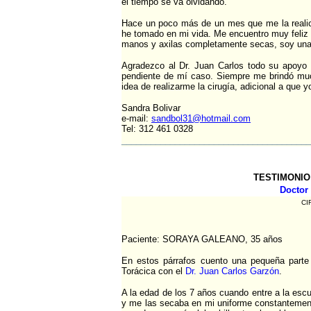
el tiempo se va olvidando.
Hace un poco más de un mes que me la realic
he tomado en mi vida. Me encuentro muy feliz 
manos y axilas completamente secas, soy una
Agradezco al Dr. Juan Carlos todo su apoyo
pendiente de mí caso. Siempre me brindó muc
idea de realizarme la cirugía, adicional a qu
Sandra Bolivar
e-mail:
sandbol31@hotmail.com
Tel: 312 461 0328
_______________________________________
TESTIMONIO
Doctor
CI
Paciente: SORAYA GALEANO, 35 años
En estos párrafos cuento una pequeña parte
Torácica con el
Dr. Juan Carlos Garzón
.
A la edad de los 7 años cuando entre a la e
y me las secaba en mi uniforme constantement