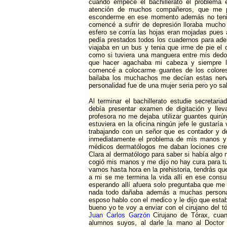
cuando empecé el bachillerato el problema
atención de muchos compañeros, que me p
esconderme en ese momento además no tenia
comencé a sufrir de depresión lloraba mucho n
esfero se corría las hojas eran mojadas pues 
pedía prestados todos los cuadernos para ade
viajaba en un bus y tenia que irme de pie el
como si tuviera una manguera entre mis dedo
que hacer agachaba mi cabeza y siempre l
comencé a colocarme guantes de los colores
bailaba los muchachos me decían estas nerv
personalidad fue de una mujer seria pero yo sab
Al terminar el bachillerato estudie secretar
debía presentar examen de digitación y lleva
profesora no me dejaba utilizar guantes quir
estuviera en la oficina ningún jefe le gustarí
trabajando con un señor que es contador y deb
inmediatamente el problema de mis manos y 
médicos dermatólogos me daban lociones crem
Clara al dermatólogo para saber si había algo 
cogió mis manos y me dijo no hay cura para tu
vamos hasta hora en la prehistoria, tendrás que
a mi se me termina la vida allí en ese consu
esperando allí afuera solo preguntaba que me h
nada todo dañaba además a muchas personas
esposo hablo con el medico y le dijo que estab
bueno yo te voy a enviar con el cirujano del t
Juan Carlos Garzón
Cirujano de Tórax, cuan
alumnos suyos, al darle la mano al Doctor