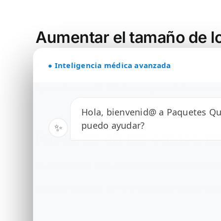
Aumentar el tamaño de l
Importancia del Aumento de Senos De acuerdo co
● Inteligencia médica avanzada
By
paqu
|
febrero 27, 2017
|
Uncategorized
|
Comentarios
Hola, bienvenid@ a Paquetes Qui
puedo ayudar?
Factores en los costos d
La liposucción es la cirugía corporal más solicita
By
paqu
|
febrero 23, 2017
|
Uncategorized
|
Comentarios