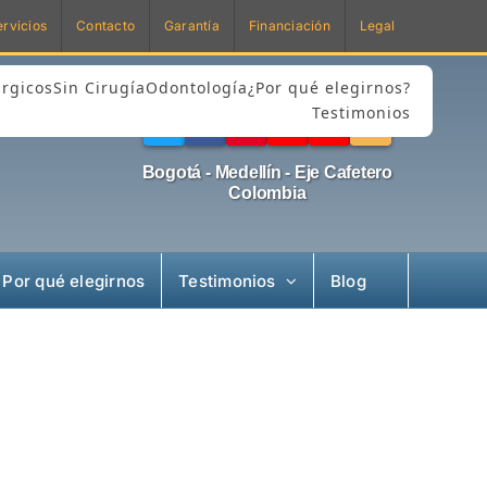
ervicios
Contacto
Garantía
Financiación
Legal
rgicos
Sin Cirugía
Odontología
¿Por qué elegirnos?
Testimonios
Bogotá - Medellín - Eje Cafetero
Colombia
Por qué elegirnos
Testimonios
Blog