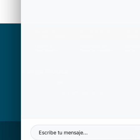
Paquetes de
Clínicas de Cirugía
Fotos de
Cirugías Plásticas
Plástica
Después
Hoteles y
Testimonios de
Odontolo
Apartamentos
Pacientes operados
Dental
Cirugía Plástica
Clic para ver fotos
Cop
Di