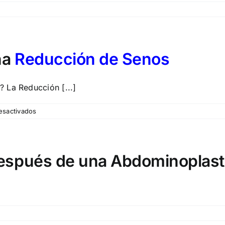
na
Reducción de Senos
 La Reducción [...]
en
esactivados
Razones
para
hacerse
una
espués de una Abdominoplasti
Reducción
de
Senos