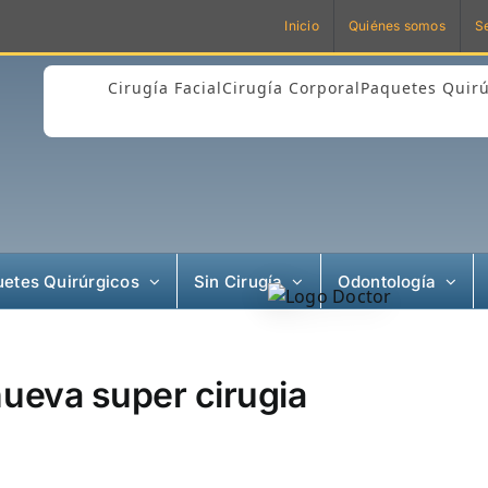
Inicio
Quiénes somos
S
Cirugía Facial
Cirugía Corporal
Paquetes Quirú
etes Quirúrgicos
Sin Cirugía
Odontología
nueva super cirugia