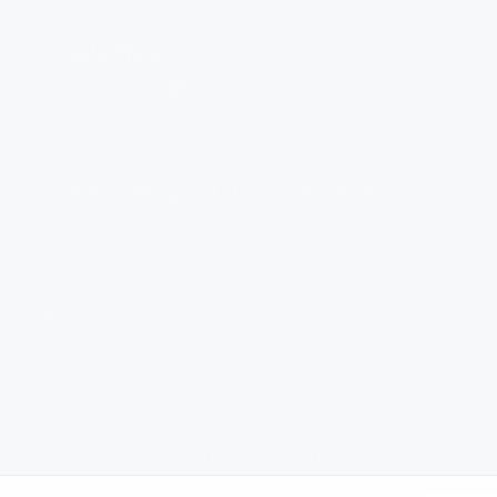
Cirugía Plástica
Clic para ver fotos
Contacto Bogotá D.C, – Colombia
Sede Centro (Ppal) únicamente a nivel gerencial
Sede Norte: Cra 12 No 79 – 19 (PH)
Teléfono: (601) 249 6426
Atención: Lunes a Jueves de 8:30 am a 5:30 pm
Copyright © 2001-2025
PaquetesQuirúrgicos.com
ALL
RIGHTS RESERVED
Diseño y Mantenimiento
PaquetesQuirúrgicos.com
&