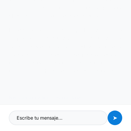
más sencilla hasta la culmicación tecnológica que
ofrece el láser a nivel médico y estético.
En este sector no estamos profundizando sino
simplemente dando una guía de lo que a nivel
general pueden encontrar nuestros pacientes a
nivel del tema que les interese, pero vamos a dar
unos pocos ejemplos de lo que pueden encontrar
en las páginas afines a esos procedimientos, asi:
Remoción de lunares con láser
➤