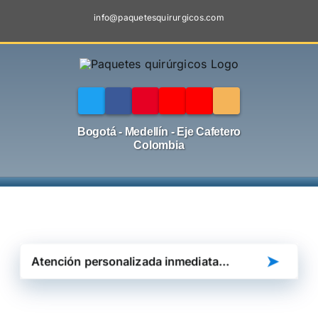
Skip
info@paquetesquirurgicos.com
to
content
Bogotá - Medellín - Eje Cafetero
Colombia
➤