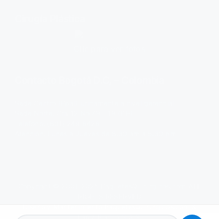
Cirugía Plástica
Clic para ver fotos
Contacto Bogotá D.C, – Colombia
Sede Centro (Ppal) únicamente a nivel gerencial
Sede Norte: Cra 12 No 79 – 19 (PH)
Teléfono: (601) 249 6426
Atención: Lunes a Jueves de 8:30 am a 5:30 pm
Copyright © 2001-2025
PaquetesQuirúrgicos.com
ALL
RIGHTS RESERVED
Diseño y Mantenimiento
PaquetesQuirúrgicos.com
&
Lápiz Blanco S.A.S.