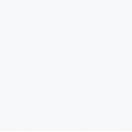
Cirugía Plástica
Clic para ver fotos
Contacto Bogotá D.C, – Colombia
Sede Centro (Ppal) únicamente a nivel gerencial
Sede Norte: Cra 12 No 79 – 19 (PH)
Teléfono: (601) 249 6426
Atención: Lunes a Jueves de 8:30 am a 5:30 pm
Copyright © 2001-2025
PaquetesQuirúrgicos.com
ALL
RIGHTS RESERVED
Diseño y Mantenimiento
PaquetesQuirúrgicos.com
&