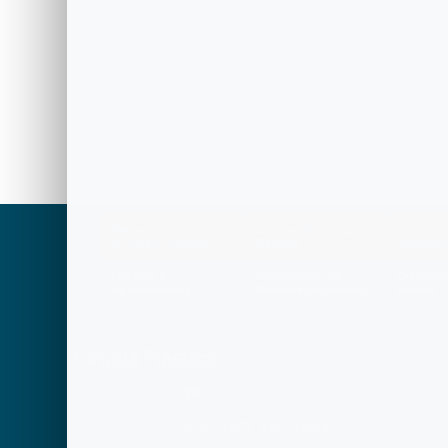
.
.
Paquetes de
Clínicas de Cirugía
Fotos de
Cirugías Plásticas
Plástica
Después
Hoteles y
Testimonios de
Odontolo
Apartamentos
Pacientes operados
Dental
Cirugía Plástica
Clic para ver fotos