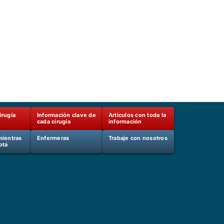
irugía
Información clave de
Artículos con toda la
cada cirugía
información
mientras
Enfermeras
Trabaje con nosotros
otá