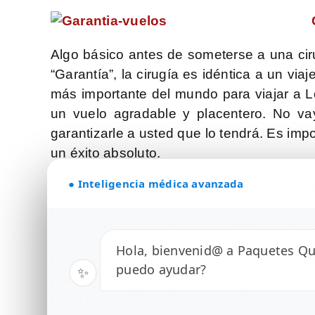
Algo básico antes de someterse a una cir
“Garantía”, la cirugía es idéntica a un v
más importante del mundo para viajar a Lo
un vuelo agradable y placentero. No va
garantizarle a usted que lo tendrá. Es imp
un éxito absoluto.
● Inteligencia médica avanzada
Si existiera el mejor cirujano del mundo, 
pídale que le certifique ante notario que 
siquiera el taxista se lo asegurará. Suele d
Hola, bienvenid@ a Paquetes Qui
Cierto es que todos los días se producen 
puedo ayudar?
pasa algo, a pesar de que han tenido lug
nada ocurra. Pero alguna vez algo pasa 