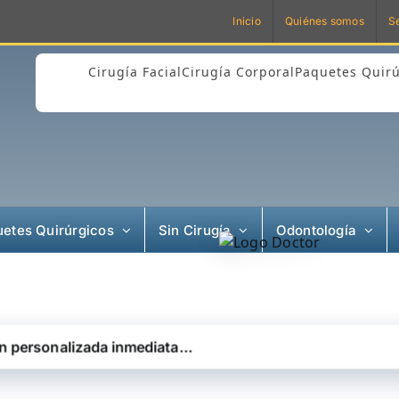
Inicio
Quiénes somos
S
Cirugía Facial
Cirugía Corporal
Paquetes Quirú
etes Quirúrgicos
Sin Cirugía
Odontología