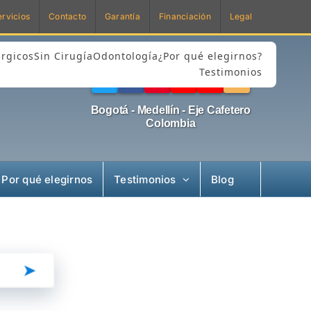
ervicios
Contacto
Garantía
Financiación
Legal
rgicos
Sin Cirugía
Odontología
¿Por qué elegirnos?
Testimonios
Bogotá - Medellín - Eje Cafetero
Colombia
Por qué elegirnos
Testimonios
Blog
➤