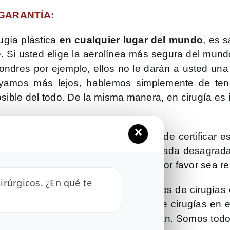
GARANTÍA:
ugía plástica
en cualquier lugar del mundo
, es 
iaje. Si usted elige la aerolínea más segura del mu
ndres por ejemplo, ellos no le darán a usted una
yamos más lejos, hablemos simplemente de tene
osible del todo. De la misma manera, en cirugía es i
×
ese no podría certificarlo. Nadie puede certificar
le llevará a su destino sin que haya nada desagradab
ecirse: “cirugía es cirugía”, así que por favor sea 
rúrgicos. ¿En qué te
miles y miles de viajes y miles y miles de cirugía
ar decenas y centenares de miles de cirugías en 
y al mejor panadero se le quema el pan. Somos to