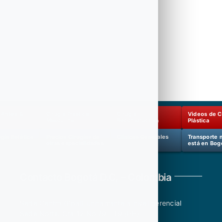
 Antes &
Cirugía Plástica
Cirugía
Videos de C
Masculina
Reconstructiva
Plástica
gía Estética
Precios Cirugías de
Clínicas Generales
Transporte 
otras especialidades
está en Bog
Contacto Bogotá D.C, – Colombia
Sede Centro (Ppal) únicamente a nivel gerencial
Sede Norte: Cra 12 No 79 – 19 (PH)